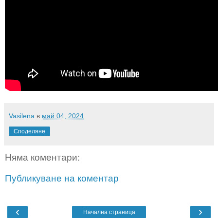
Vasilena
в
май 04, 2024
Споделяне
Няма коментари:
Публикуване на коментар
‹
›
Начална страница