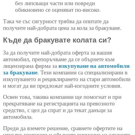
без липсващи части или повреди
обикновено се оценяват по-високо
.
Така че със сигурност трябва да опитате да
получите най-добрата цена за кола за бракуване.
Къде да бракувате колата си?
За да получите най-добрата оферта за вашия
автомобил, препоръчваме да се обърнете към
лицензирана фирма за
изкупуване на автомобили
за бракуване
. Тези компании са специализирани в
изкупуването и рециклирането на стари автомобили
и могат да ви предложат най-изгодните условия.
Освен това, такива компании ще помогнат и при
прекратяване на регистрацията на превозното
средство, с цел да спрат и да текат данъци за
автомобила.
Преди да вземете решение, сравнете офертите на
няколко компании и обърнете внимание на следните