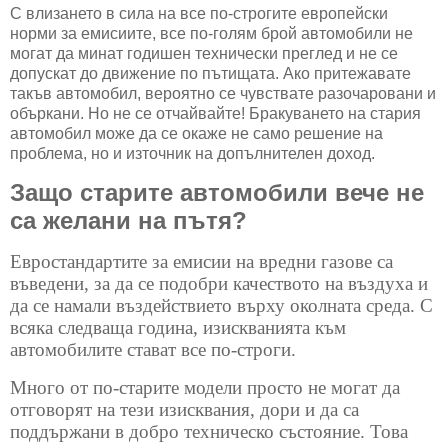
С влизането в сила на все по-строгите европейски
норми за емисиите, все по-голям брой автомобили не
могат да минат годишен технически преглед и не се
допускат до движение по пътищата. Ако притежавате
такъв автомобил, вероятно се чувствате разочаровани и
объркани. Но не се отчайвайте! Бракуването на стария
автомобил може да се окаже не само решение на
проблема, но и източник на допълнителен доход.
Защо старите автомобили вече не
са желани на пътя?
Евростандартите за емисии на вредни газове са
въведени, за да се подобри качеството на въздуха и
да се намали въздействието върху околната среда. С
всяка следваща година, изискванията към
автомобилите стават все по-строги.
Много от по-старите модели просто не могат да
отговорят на тези изисквания, дори и да са
поддържани в добро техническо състояние. Това