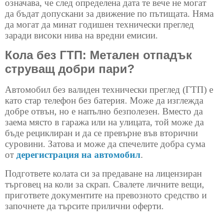
означава, че след определена дата те вече не могат
да бъдат допускани за движение по пътищата. Няма
да могат да минат годишен технически преглед
заради високи нива на вредни емисии.
Кола без ГТП: Метален отпадък
струващ добри пари?
Автомобил без валиден технически преглед (ГТП) е
като стар телефон без батерия. Може да изглежда
добре отвън, но е напълно безполезен. Вместо да
заема място в гаража или на улицата, той може да
бъде рециклиран и да се превърне във вторични
суровини. Затова и може да спечелите добра сума
от
дерегистрация на автомобил
.
Подгответе колата си за предаване на лицензиран
търговец на коли за скрап. Свалете личните вещи,
пригответе документите на превозното средство и
започнете да търсите прилични оферти.